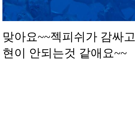
맞아요~~젝피쉬가 감싸고
현이 안되는것 같애요~~