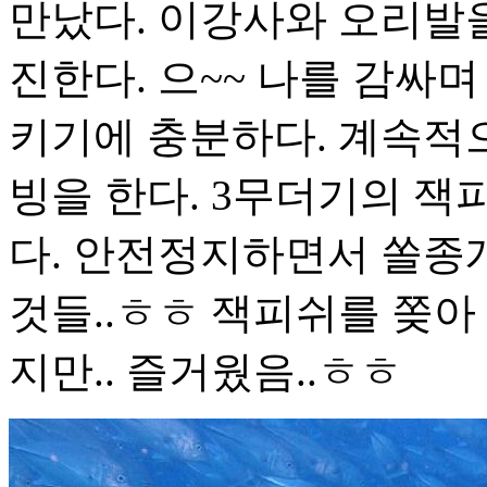
만났다. 이강사와 오리발
진한다. 으~~ 나를 감싸
키기에 충분하다. 계속적
빙을 한다. 3무더기의 잭
다. 안전정지하면서 쏠종개
것들..ㅎㅎ 잭피쉬를 쫒아
지만.. 즐거웠음..ㅎㅎ