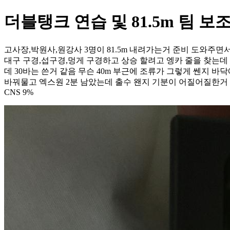
더블탱크 연습 및 81.5m 팀 보조
고사장,박원사,원강사 3명이 81.5m 내려가는거 준비 도와주면
대구 구경,섭구경,멍게 구경하고 상승 할려고 엥카 줄을 찾는데
데 30바는 쓴거 같음 무슨 40m 부근에 조류가 그렇게 쎈지 
바꿔물고 엑스원 2분 남았는데 출수 왠지 기분이 어질어질한거 
CNS 9%