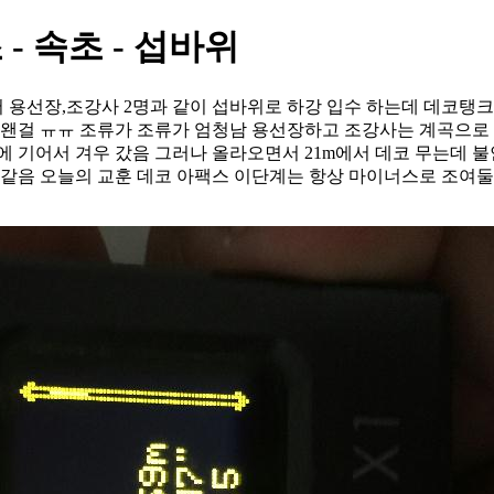
 - 속초 - 섭바위
서 용선장,조강사 2명과 같이 섭바위로 하강 입수 하는데 데코탱크 
 왠걸 ㅠㅠ 조류가 조류가 엄청남 용선장하고 조강사는 계곡으로 
바닥에 기어서 겨우 갔음 그러나 올라오면서 21m에서 데코 무는데
같음 오늘의 교훈 데코 아팩스 이단계는 항상 마이너스로 조여둘것