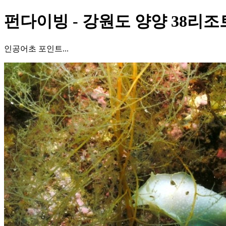
펀다이빙 - 강원도 양양 38리조트
인공어초 포인트...