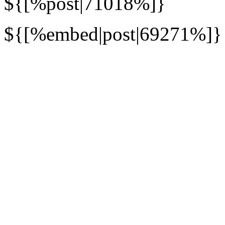
${[%post|71018%]}
${[%embed|post|69271%]}