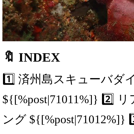
🔖 INDEX
1️⃣ 済州島スキューバ
${[%post|71011%]
ング ${[%post|71012