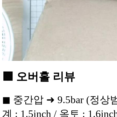
🟩 오버홀 리뷰
◼ 중간압 ➜ 9.5bar (정상범
계 : 1.5inch / 옥토 : 