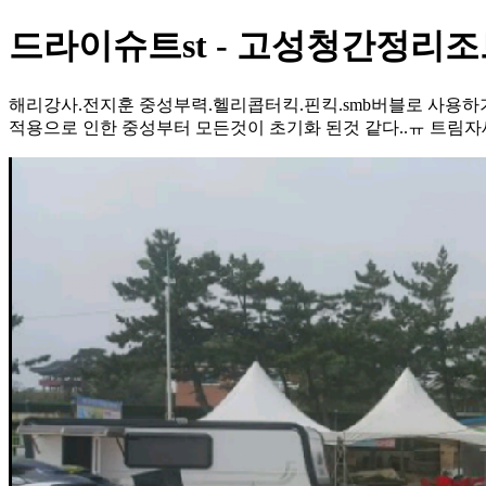
드라이슈트st - 고성청간정리조트
해리강사.전지훈 중성부력.헬리콥터킥.핀킥.smb버블로 사용하기
적용으로 인한 중성부터 모든것이 초기화 된것 같다..ㅠ 트림자세