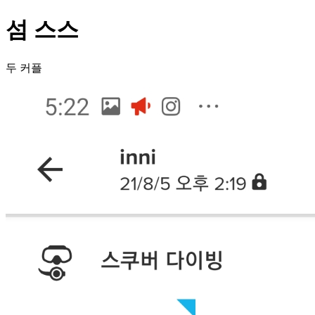
섬 스스
두 커플