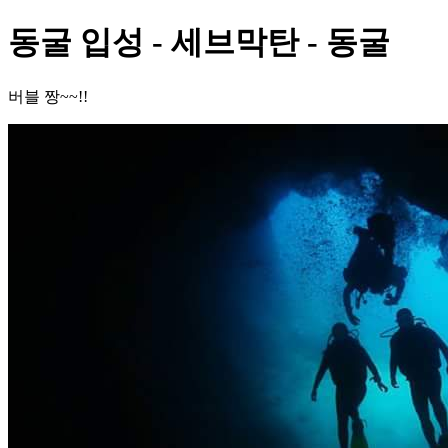
동굴 입성 - 세브막탄 - 동굴
버블 짱~~!!