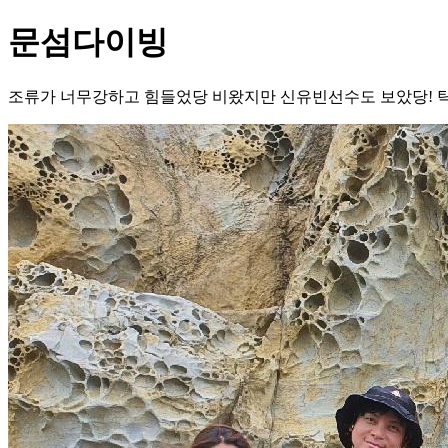
문섬다이빙
조류가 너무강하고 힘들었당 비왔지만 신유빈선수도 보았당! 