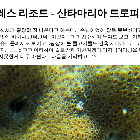
레스 리조트 - 산타마리아 트로
식사가 굉장히 잘 나온다고 하는데... 손님이없어 장을 못보셨다고...이
빛에 비치니 반짝반짝...이쁘다...ㅋㅋ 입수하여 누디도 보고...거
유니콘피시도 보이고...굉장히 큰 물고기들도 간혹 지나가고... 그리
..ㅡㅡ;; ㅋㅋ 이리하여 릴로안과 이번여행의 마지막다이빙을 마치고
지못한게 너무 아쉽다... 다음을 기약하고...^^