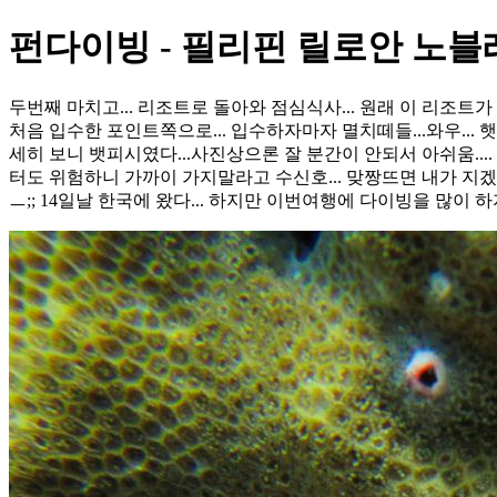
펀다이빙 - 필리핀 릴로안 노블
두번째 마치고... 리조트로 돌아와 점심식사... 원래 이 리조트가 
처음 입수한 포인트쪽으로... 입수하자마자 멸치떼들...와우... 햇
세히 보니 뱃피시였다...사진상으론 잘 분간이 안되서 아쉬움.... 
터도 위험하니 가까이 가지말라고 수신호... 맞짱뜨면 내가 지겠지.
ㅡ;; 14일날 한국에 왔다... 하지만 이번여행에 다이빙을 많이 하