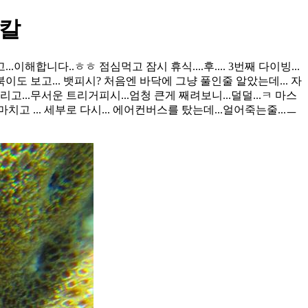
피칼
해합니다..ㅎㅎ 점심먹고 잠시 휴식....후.... 3번째 다이빙...
북이도 보고... 뱃피시? 처음엔 바닥에 그냥 풀인줄 알았는데... 자
고...무서운 트리거피시...엄청 큰게 째려보니...덜덜...ㅋ 마스
 ... 세부로 다시... 에어컨버스를 탔는데...얼어죽는줄...ㅡ