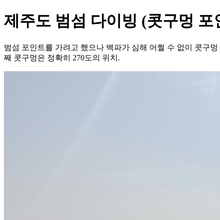
제주도 범섬 다이빙 (콧구멍 포
범섬 포인트를 가려고 했으나 백파가 심해 어쩔 수 없이 콧구멍
째 콧구멍은 정확히 270도의 위치.