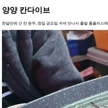
양양 칸다이브
한달만에 간 칸 윤주, 창일 금요일 저녁 만나서 출발 홈플러스