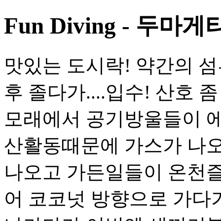
Fun Diving - 두마게티
맛있는 도시락! 약간의 섬
후 졸다가....입수! 산호
모래에서 공기방울들이 에어커
산활동때문에 가스가 나오
나오고 가든일들이 온천즐기
어 코코넛 방향으로 가다가.