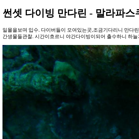
썬셋 다이빙 만다린 - 말라파스
일몰을보며 입수. 다이버들이 모여있는곳,조금기다리니 만다린피
간생물들관찰. 시간이흐르니 야간다이빙이되어 출수하니 하늘가득