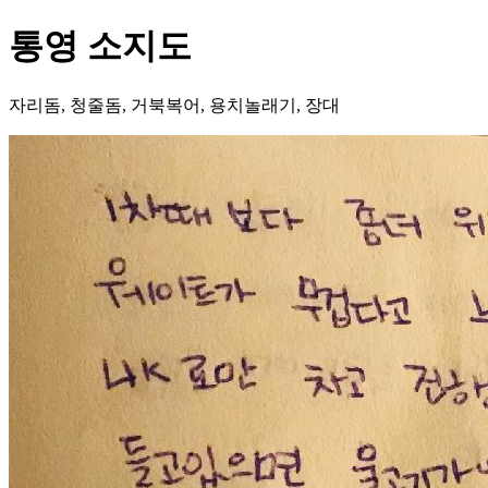
통영 소지도
자리돔, 청줄돔, 거북복어, 용치놀래기, 장대