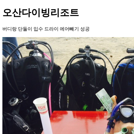
오산다이빙리조트
버디랑 단둘이 입수 드라이 에어빼기 성공