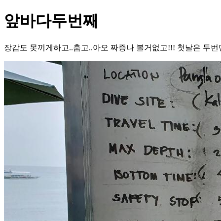
앞바다두번째
장갑도 못끼게하고..춥고..아오 짜증나 볼거없고!!! 첫날은 두번