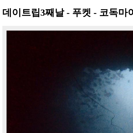
데이트립3째날 - 푸켓 - 코독마