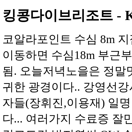
킹콩다이브리조트 - Ko
코알라포인트 수심 8m 
이동하면 수심18m 부근
됨. 오늘저녁노을은 정말멋
귀한 광경이다.. 강영선강
자들(장휘진,이용재) 일명
다... 여러가지 수료증 잘만