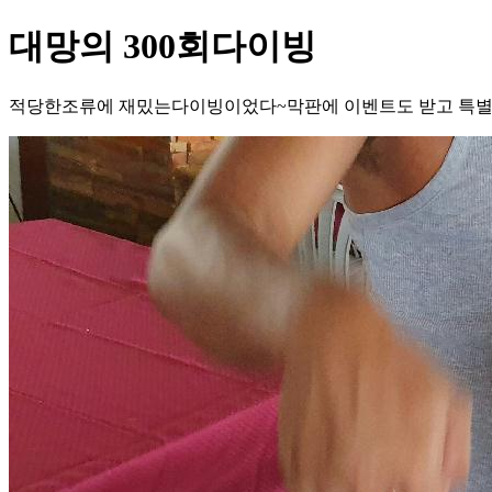
대망의 300회다이빙
적당한조류에 재밌는다이빙이었다~막판에 이벤트도 받고 특별히