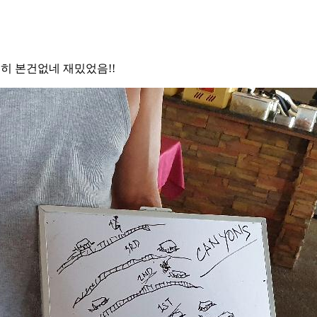
 본건없네 재밌었음!!