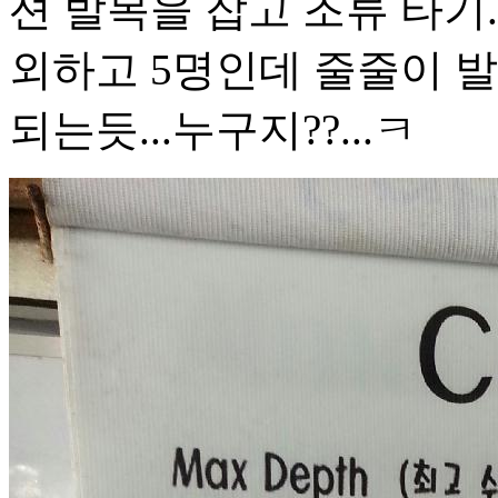
션 발목을 잡고 조류 타기
외하고 5명인데 줄줄이 발
되는듯...누구지??...ㅋ