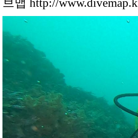
브맵 http://www.divemap.k