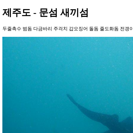
제주도 - 문섬 새끼섬
두줄촉수 범돔 다금바리 주걱치 갑오징어 돌돔 줄도화돔 전갱