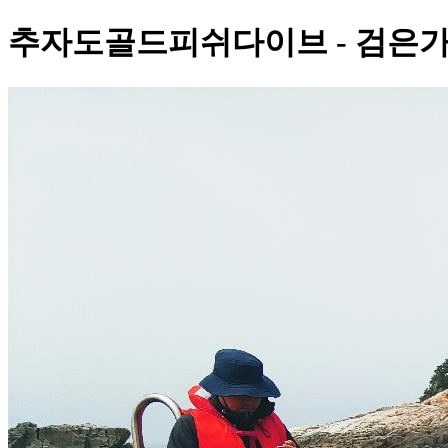
추자도골드피쉬다이브 - 검은