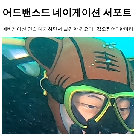
어드밴스드 네이게이션 서포트
네비게이션 연습 대기하면서 발견한 귀요미 "갑오징어" 한마리