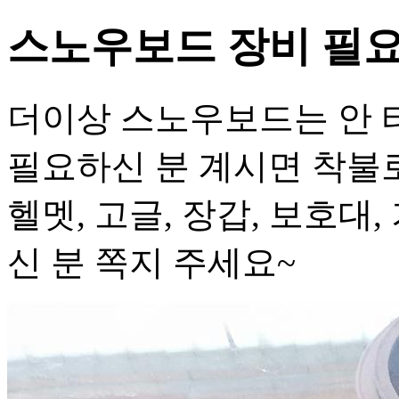
스노우보드 장비 필요
더이상 스노우보드는 안 
필요하신 분 계시면 착불
헬멧, 고글, 장갑, 보호대
신 분 쪽지 주세요~