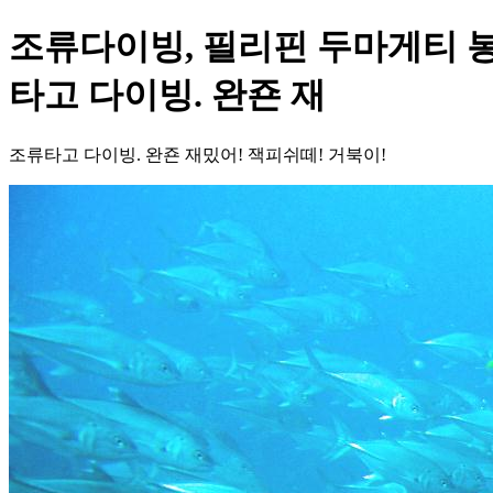
조류다이빙, 필리핀 두마게티 봉
타고 다이빙. 완죤 재
조류타고 다이빙. 완죤 재밌어! 잭피쉬떼! 거북이!