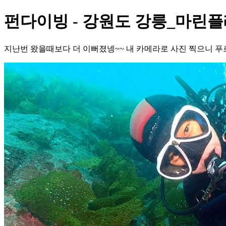
펀다이빙 - 강원도 강릉_마린플
지난번 왔을때보다 더 이뻐졌넹~~ 내 카메라로 사진 찍으니 푸르