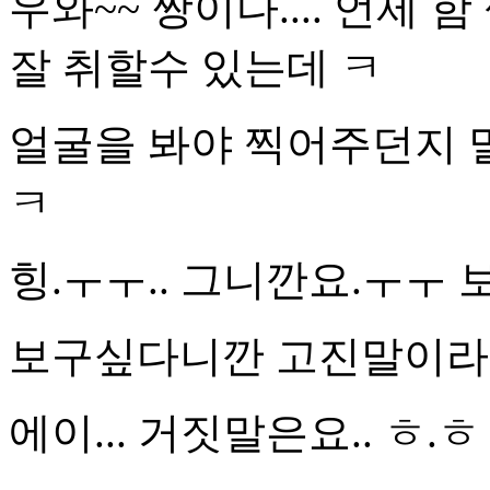
우와~~ 짱이다.... 언제 
잘 취할수 있는데 ㅋ
얼굴을 봐야 찍어주던지 말던
ㅋ
힝.ㅜㅜ.. 그니깐요.ㅜㅜ 
보구싶다니깐 고진말이라두
에이... 거짓말은요.. ㅎ.ㅎ