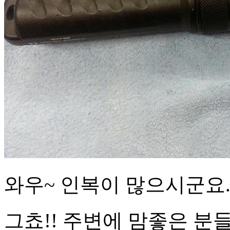
와우~ 인복이 많으시군요..
그쵸!! 주변에 맘좋은 분들