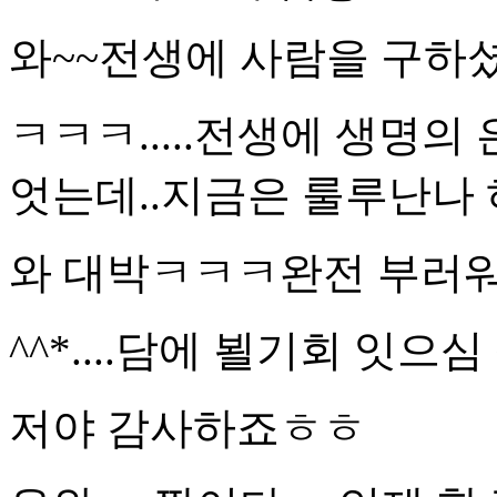
와~~전생에 사람을 구하
ㅋㅋㅋ.....전생에 생명의
엇는데..지금은 룰루난나 하
와 대박ㅋㅋㅋ완전 부러
^^*....담에 뵐기회 잇으
저야 감사하죠ㅎㅎ