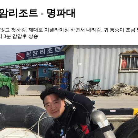
문암리조트 - 명파대
고 첫하강. 제대로 이퀄라이징 하면서 내려감. 귀 통증이 조금 있
방서 3분 감압후 상승