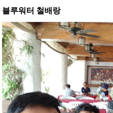
블루워터 철배랑