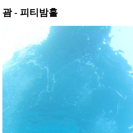
괌 - 피티밤홀