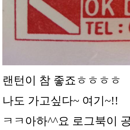
랜턴이 참 좋죠ㅎㅎㅎㅎ
나도 가고싶다~ 여기~!!
ㅋㅋ아하^^요 로그북이 