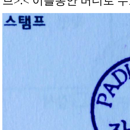
브>.< 이틀동안 버디로