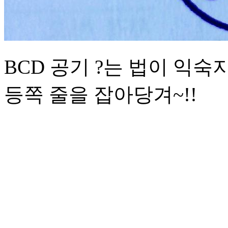
BCD 공기 ?는 법이 익숙
등쪽 줄을 잡아당겨~!!