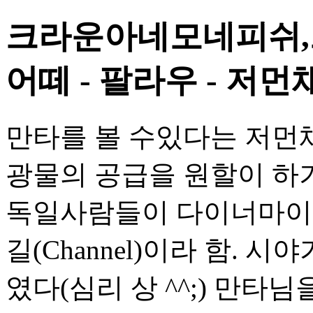
크라운아네모네피쉬,
어떼 - 팔라우 - 저먼
만타를 볼 수있다는 저먼채
광물의 공급을 원할이 하기
독일사람들이 다이너마이트
길(Channel)이라 함. 
였다(심리 상 ^^;) 만타