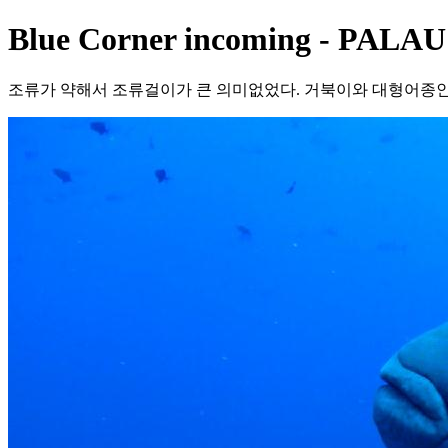
Blue Corner incoming - PALAU B
조류가 약해서 조류걸이가 큰 의미없었다. 거북이와 대형어종인 