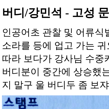
버디/강민석 - 고성 
인공어초 관찰 및 어류식별
소라를 등에 업고 가는 귀
따라 보다가 강사님 수중카
버디분이 중간에 상승했는
지 말구 울 버디두 좀 보쟈~