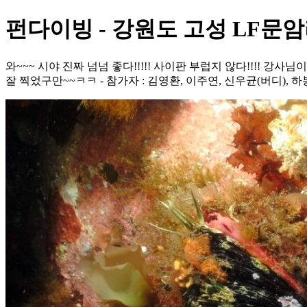
펀다이빙 - 강원도 고성 LF문암
와~~~ 시야 진짜 넘넘 좋다!!!!! 사이판 부럽지 않다!!!! 
잘 찍었구만~~ㅋㅋ - 참가자 : 김영환, 이주연, 신우균(버디), 하봉구,