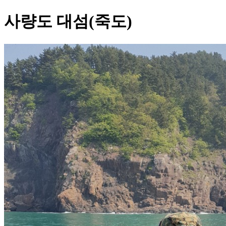
사량도 대섬(죽도)