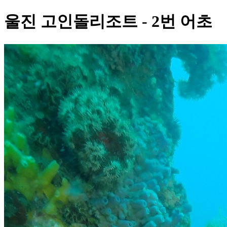
울진 고인돌리조트 - 2번 어초