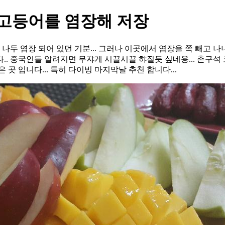
.고등어를 염장해 저장
두 염장 되어 있던 기분... 그러나 이곳에서 염장을 쪽 빼고 나니.
.. 중국인들 알려지면 무쟈게 시끌시끌 햐질듯 싶네용... 촌구석
 곳 입니다... 특히 다이빙 마지막날 추천 합니다...