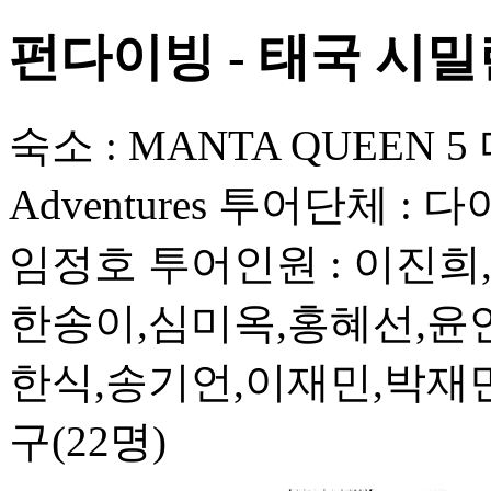
펀다이빙 - 태국 시밀란 - 
숙소 : MANTA QUEEN 5 다
Adventures 투어단체 
임정호 투어인원 : 이진희
한송이,심미옥,홍혜선,윤연
한식,송기언,이재민,박재민
구(22명)