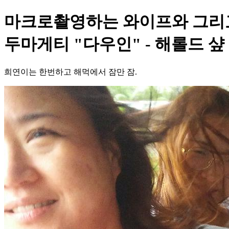
마크로촬영하는 와이프와 그리고
두마게티 "다우인" - 해롤드 샾
희연이는 한번하고 해먹에서 잠만 잠.