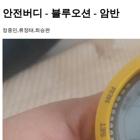
안전버디 - 블루오션 - 암반
정종민,류정태,최승완