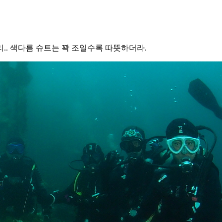
리.. 색다름 슈트는 꽉 조일수록 따뜻하더라.