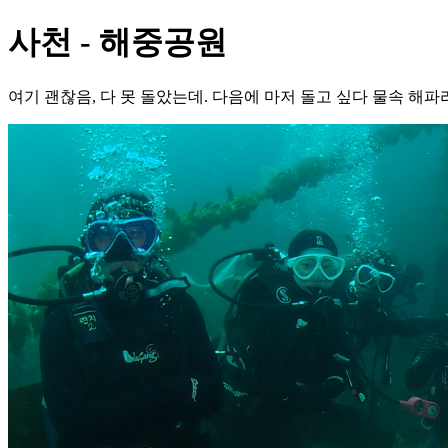
사천 - 해중공원
여기 괜찮음, 다 못 돌았는데. 다음에 마저 돌고 싶다 물속 해파