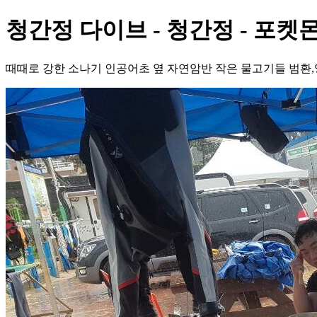
청간정 다이브 - 청간정 - 포켓
때때로 강한 소나기 인공어초 옆 자연암반 작은 물고기들 범환,