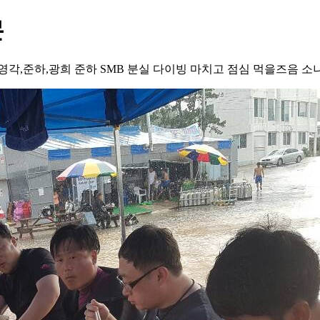
몬
영각,준하,광희 준하 SMB 분실 다이빙 마치고 점심 먹을즈음 소