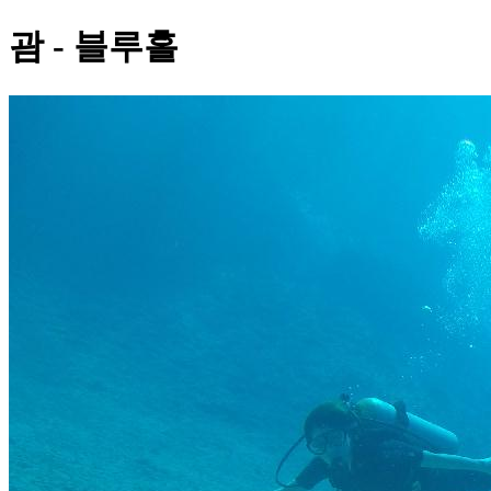
괌 - 블루홀