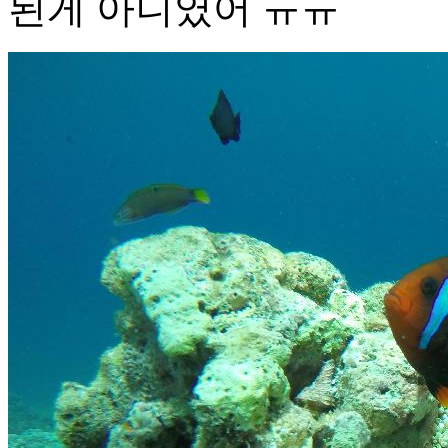
된게 아니였어 ㅠㅠ