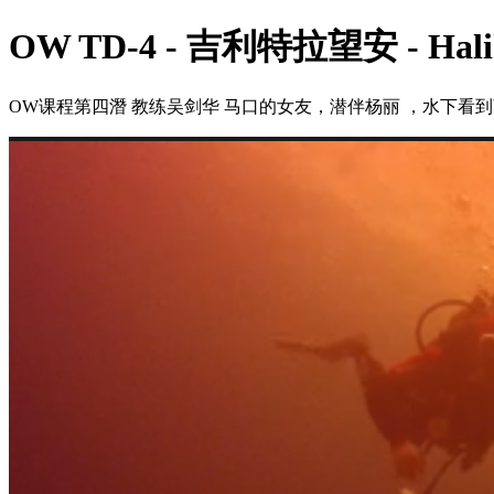
OW TD-4 - 吉利特拉望安 - Hali
OW课程第四潛 教练吴剑华 马口的女友，潜伴杨丽 ，水下看