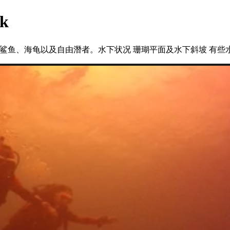
k
到鲨鱼、海龟以及自由潛者。水下状况 珊瑚平面及水下斜坡 有