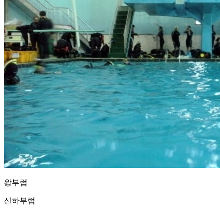
왕부럽
신하부럽